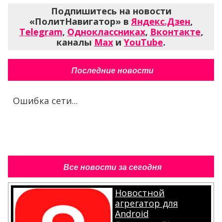
Подпишитесь на новости
«ПолитНавигатор» в
Яндекс.Дзен
,
Telegram
,
Одноклассниках
,
Вконтакте
,
каналы
Max
и
YouTube
.
Последние новости
Ошибка сети...
Все новости за сегодня
Новостной
агрегатор для
Android