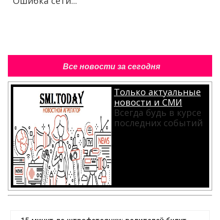
Ошибка сети...
Все новости за сегодня
Только актуальные
новости и СМИ
Всегда будь в курсе
последних событий