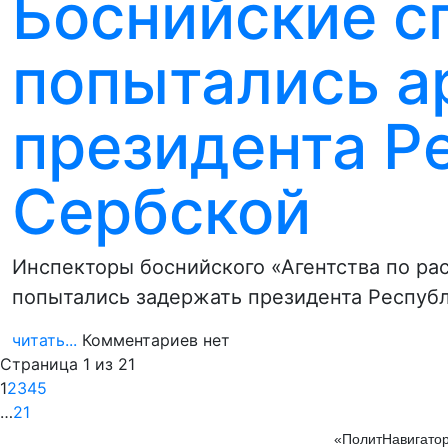
Боснийские 
попытались а
президента Р
Сербской
Инспекторы боснийского «Агентства по рас
попытались задержать президента Респуб
читать...
Комментариев нет
Страница 1 из 21
1
2
3
4
5
…
21
«ПолитНавигатор