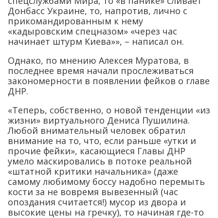
спецслужбами Мира, то «в панике» сливает
Донбасс Украине, то, напротив, лично с
прикомандированным к нему
«кадыровским спецназом» «через час
начинает штурм Киева»», – написал он.
Однако, по мнению Алексея Муратова, в
последнее время начали прослеживаться
закономерности в появлении фейков о главе
ДНР.
«Теперь, собственно, о новой тенденции «из
жизни» виртуального Дениса Пушилина.
Любой внимательный человек обратил
внимание на то, что, если раньше «утки и
прочие фейки», касающиеся Главы ДНР
умело маскировались в потоке реальной
«штатной критики начальника» (даже
самому любимому боссу надобно перемыть
кости за не вовремя вывезенный (час
опоздания считается!) мусор из двора и
высокие цены на гречку), то начиная где-то