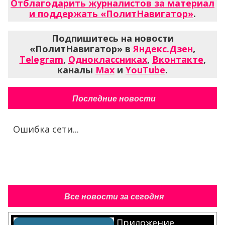
Отблагодарить журналистов за материал
и поддержать «ПолитНавигатор»
.
Подпишитесь на новости
«ПолитНавигатор» в
Яндекс.Дзен
,
Telegram
,
Одноклассниках
,
Вконтакте
,
каналы
Max
и
YouTube
.
Последние новости
Ошибка сети...
Все новости за сегодня
Приложение