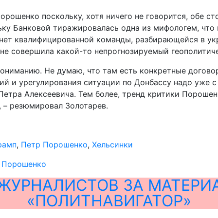
орошенко поскольку, хотя ничего не говорится, обе ст
ьку Банковой тиражировалась одна из мифологем, что 
А нет квалифицированной команды, разбирающейся в ук
не совершила какой-то непрогнозируемый геополитичес
ониманию. Не думаю, что там есть конкретные договор
й и урегулирования ситуации по Донбассу надо уже с 
 Петра Алексеевича. Тем более, тренд критики Пороше
, – резюмировал Золотарев.
рамп
,
Петр Порошенко
,
Хельсинки
я Порошенко
ЖУРНАЛИСТОВ ЗА МАТЕРИ
«ПОЛИТНАВИГАТОР»