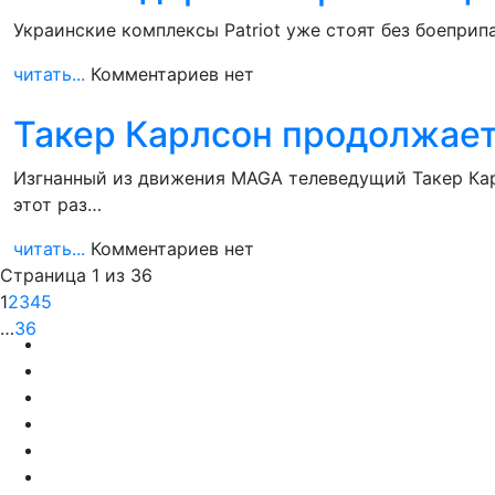
Украинские комплексы Patriot уже стоят без боепри
читать...
Комментариев нет
Такер Карлсон продолжает
Изгнанный из движения MAGA телеведущий Такер Кар
этот раз…
читать...
Комментариев нет
Страница 1 из 36
1
2
3
4
5
…
36