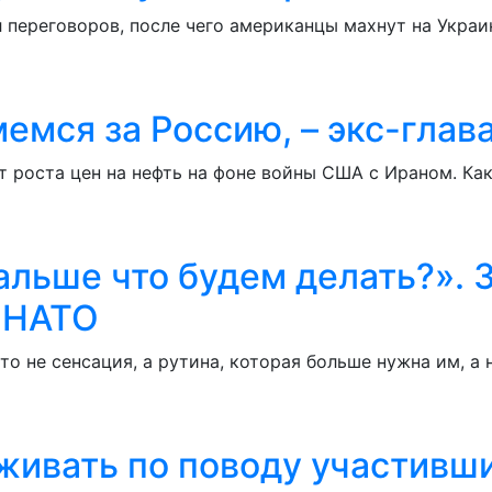
 переговоров, после чего американцы махнут на Укра
емся за Россию, – экс-глав
 роста цен на нефть на фоне войны США с Ираном. Ка
дальше что будем делать?».
а НАТО
о не сенсация, а рутина, которая больше нужна им, а 
живать по поводу участивши