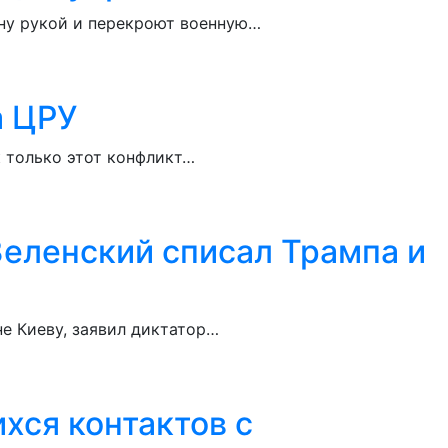
ину рукой и перекроют военную…
а ЦРУ
к только этот конфликт…
 Зеленский списал Трампа и
не Киеву, заявил диктатор…
хся контактов с