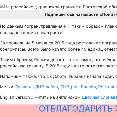
Подпишитесь на новости «Полит
По данным погрануправления РФ, таким образом плани
последнее время начал расти.
За прошедшие 5 месяцев 2015 года ростовские погран
боеприпасы. Всего было изъято более 40 единиц огнест
Таким образом, Россия делает то же самое, что и Укра
российскую границу. В 2015 году на это потратят око
Напомним также, что с субботы Украина начала водну
Метки:
Граница
,
ДНР
,
забор
,
ЛНР
,
ров
,
Россия
,
Ростовск
English version :: Читать на английском
Двойная блокада
ОТБЛАГОДАРИТЬ 