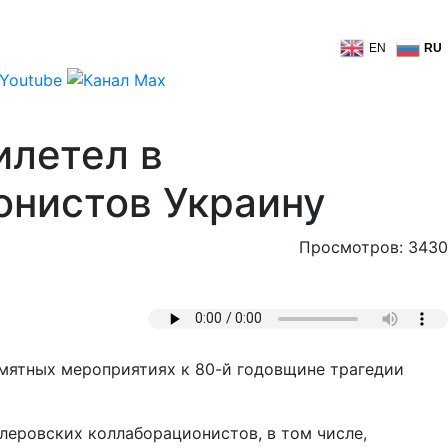
EN
RU
илетел в
онистов Украину
Просмотров: 3430
амятных мероприятиях к 80-й годовщине трагедии
леровских коллаборационистов, в том числе,