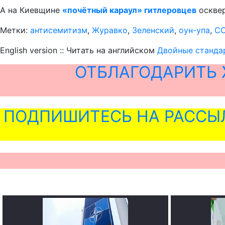
А на Киевщине
«почётный караул» гитлеровцев
осквер
Метки:
антисемитизм
,
Журавко
,
Зеленский
,
оун-упа
,
СС
English version :: Читать на английском
Двойные станда
ОТБЛАГОДАРИТЬ 
ПОДПИШИТЕСЬ НА РАССЫ