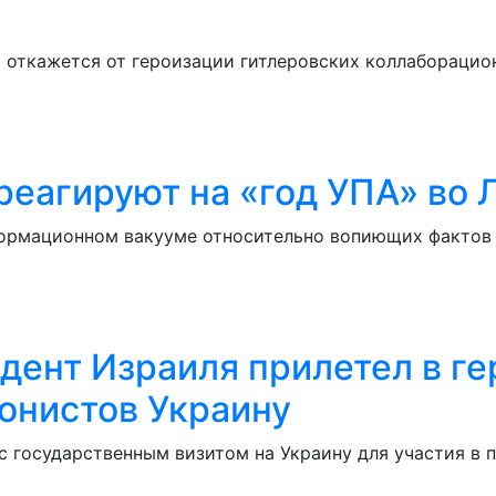
 откажется от героизации гитлеровских коллаборацион
реагируют на «год УПА» во 
ормационном вакууме относительно вопиющих фактов в
дент Израиля прилетел в 
онистов Украину
с государственным визитом на Украину для участия в