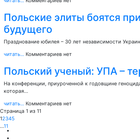
читать...
Комментариев нет
Польские элиты боятся при
будущего
Празднование юбилея – 30 лет независимости Украин
читать...
Комментариев нет
Польский ученый: УПА – те
На конференции, приуроченной к годовщине геноцид
которая…
читать...
Комментариев нет
Страница 1 из 11
1
2
3
4
5
…
11