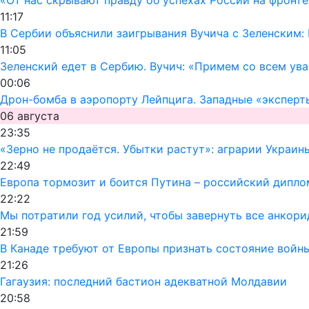
11:17
В Сербии объяснили заигрывания Вучича с Зеленским:
11:05
Зеленский едет в Сербию. Вучич: «Примем со всем ув
00:06
Дрон-бомба в аэропорту Лейпцига. Западные «эксперт
06 августа
23:35
«Зерно не продаётся. Убытки растут»: аграрии Украин
22:49
Европа тормозит и боится Путина – российский дипло
22:22
Мы потратили год усилий, чтобы завернуть все анкор
21:59
В Канаде требуют от Европы признать состояние войн
21:26
Гагаузия: последний бастион адекватной Молдавии
20:58