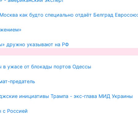
 Москва как будто специально отдаёт Белград Евросою
ажением»
ы» дружно указывают на РФ
ы в ужасе от блокады портов Одессы
мат-предатель
иджские инициативы Трампа - экс-глава МИД Украины
ы с Россией