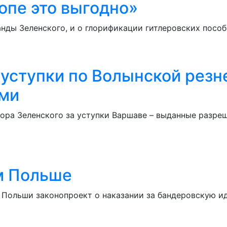
ропе это выгодно»
нды Зеленского, и о глорификации гитлеровских пособ
 уступки по Волынской резне
ями
ра Зеленского за уступки Варшаве – выданные разреш
м Польше
 Польши законопроект о наказании за бандеровскую и