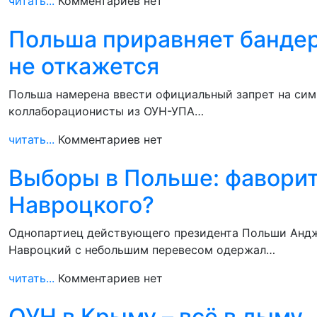
читать...
Комментариев нет
Польша приравняет бандеро
не откажется
Польша намерена ввести официальный запрет на сим
коллаборационисты из ОУН-УПА…
читать...
Комментариев нет
Выборы в Польше: фаворит
Навроцкого?
Однопартиец действующего президента Польши Андже
Навроцкий с небольшим перевесом одержал…
читать...
Комментариев нет
ОУН в Крыму – всё в дыму