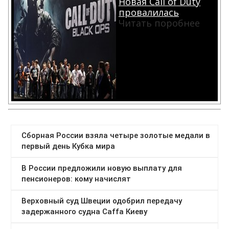
Новая Call of Duty
провалилась
Читать поробнее