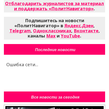
Отблагодарить журналистов за материал
и поддержать «ПолитНавигатор»
.
Подпишитесь на новости
«ПолитНавигатор» в
Яндекс.Дзен
,
Telegram
,
Одноклассниках
,
Вконтакте
,
каналы
Max
и
YouTube
.
Последние новости
Ошибка сети...
Все новости за сегодня