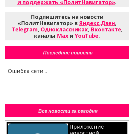
и поддержать «ПолитНавигатор»
.
Подпишитесь на новости
«ПолитНавигатор» в
Яндекс.Дзен
,
Telegram
,
Одноклассниках
,
Вконтакте
,
каналы
Max
и
YouTube
.
Последние новости
Ошибка сети...
Все новости за сегодня
Приложение
новостной