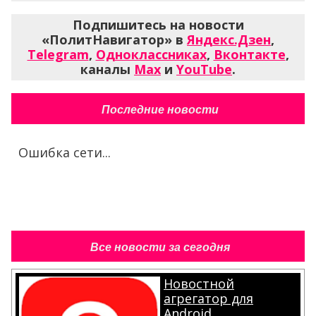
Подпишитесь на новости
«ПолитНавигатор» в
Яндекс.Дзен
,
Telegram
,
Одноклассниках
,
Вконтакте
,
каналы
Max
и
YouTube
.
Последние новости
Ошибка сети...
Все новости за сегодня
Новостной
агрегатор для
Android