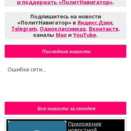
и поддержать «ПолитНавигатор»
.
Подпишитесь на новости
«ПолитНавигатор» в
Яндекс.Дзен
,
Telegram
,
Одноклассниках
,
Вконтакте
,
каналы
Max
и
YouTube
.
Последние новости
Ошибка сети...
Все новости за сегодня
Приложение
новостной