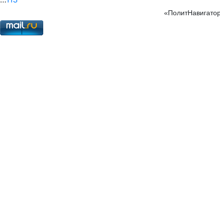
«ПолитНавигатор