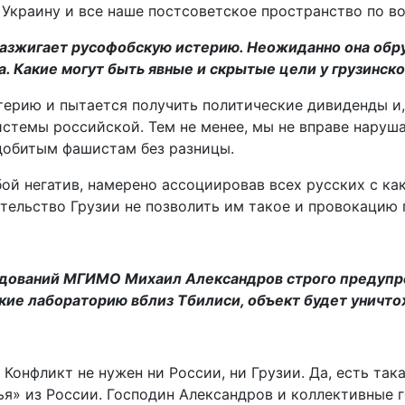
 Украину и все наше постсоветское пространство по в
азжигает русофобскую истерию. Неожиданно она обру
а. Какие могут быть явные и скрытые цели у грузинск
ерию и пытается получить политические дивиденды и,
стемы российской. Тем не менее, мы не вправе нарушат
едобитым фашистам без разницы.
й негатив, намерено ассоциировав всех русских с ка
тельство Грузии не позволить им такое и провокацию 
дований МГИМО Михаил Александров строго предупред
ие лабораторию вблиз Тбилиси, объект будет уничто
Конфликт не нужен ни России, ни Грузии. Да, есть так
зья» из России. Господин Александров и коллективны