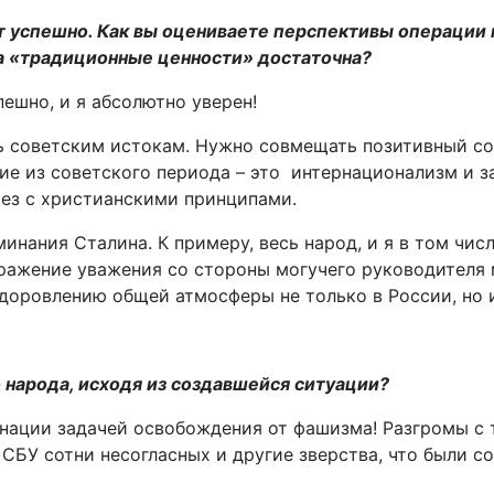
т успешно. Как вы оцениваете перспективы операции 
а «традиционные ценности» достаточна?
ешно, и я абсолютно уверен!
ь советским истокам. Нужно совмещать позитивный со
ние из советского периода – это интернационализм и 
рез с христианскими принципами.
минания Сталина. К примеру, весь народ, и я в том чис
ыражение уважения со стороны могучего руководител
доровлению общей атмосферы не только в России, но и
о народа, исходя из создавшейся ситуации?
 нации задачей освобождения от фашизма! Разгромы с
 СБУ сотни несогласных и другие зверства, что были с