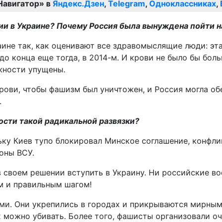
Навигатор» в
Яндекс.Дзен
,
Telegram
,
Одноклассниках
,
ии в Украине? Почему Россия была вынуждена пойти н
ине так, как оценивают все здравомыслящие люди: эт
до конца еще тогда, в 2014-м. И крови не было бы бол
жности упущены.
ови, чтобы фашизм был уничтожен, и Россия могла об
.
ости такой радикальной развязки?
ьку Киев тупо блокировал Минское соглашение, конфли
оны ВСУ.
своем решении вступить в Украину. Ни российские вое
м и правильным шагом!
и. Они укрепились в городах и прикрываются мирными
их можно убивать. Более того, фашисты организовали о