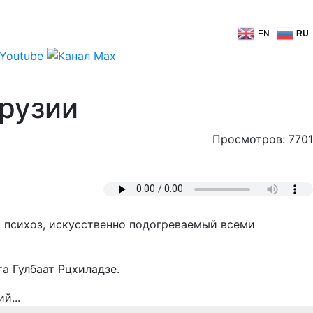
EN
RU
Грузии
Просмотров: 7701
й психоз, искусственно подогреваемый всеми
а Гулбаат Рцхиладзе.