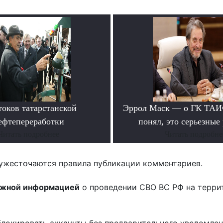
токов татарстанской
Эррол Маск — о ГК ТАИФ
ефтепереработки
понял, это серьезные
Читать подробнее
Читать подробне
ужесточаются правила публикации комментариев.
ожной информацией
о проведении СВО ВС РФ на терри