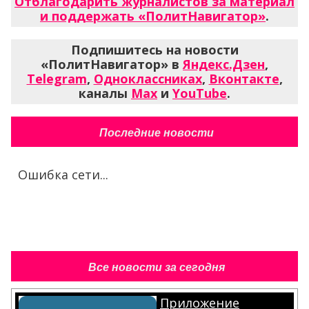
Отблагодарить журналистов за материал
и поддержать «ПолитНавигатор»
.
Подпишитесь на новости
«ПолитНавигатор» в
Яндекс.Дзен
,
Telegram
,
Одноклассниках
,
Вконтакте
,
каналы
Max
и
YouTube
.
Последние новости
Ошибка сети...
Все новости за сегодня
Приложение