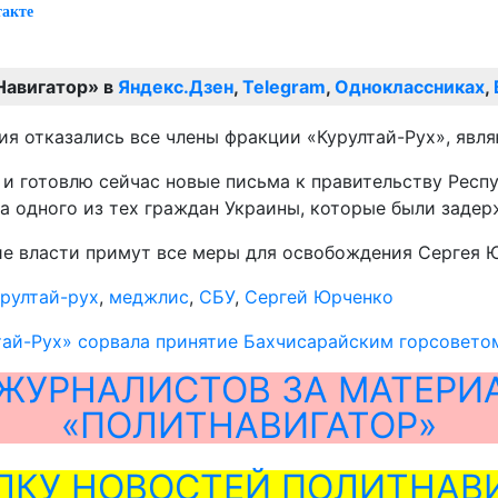
такте
Навигатор» в
Яндекс.Дзен
,
Telegram
,
Одноклассниках
,
ния отказались все члены фракции «Курултай-Рух», яв
 и готовлю сейчас новые письма к правительству Респ
а одного из тех граждан Украины, которые были задер
ие власти примут все меры для освобождения Сергея 
рултай-рух
,
меджлис
,
СБУ
,
Сергей Юрченко
тай-Рух» сорвала принятие Бахчисарайским горсовето
ЖУРНАЛИСТОВ ЗА МАТЕРИ
«ПОЛИТНАВИГАТОР»
ЛКУ НОВОСТЕЙ ПОЛИТНАВИ