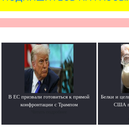
В ЕС призвали готовиться к прямой
Белки и цел
конфронтации с Трампом
США п
Читать подробнее