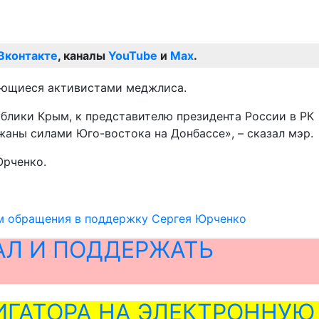
Вконтакте
, каналы
YouTube
и
Max
.
ляющиеся активистами меджлиса.
ублики Крым, к представителю президента России в РК
жаны силами Юго-востока на Донбассе», – сказал мэр.
Юрченко.
м обращения в поддержку Сергея Юрченко
АЛ И ПОДДЕРЖАТЬ
ГАТОРА НА ЭЛЕКТРОННУЮ