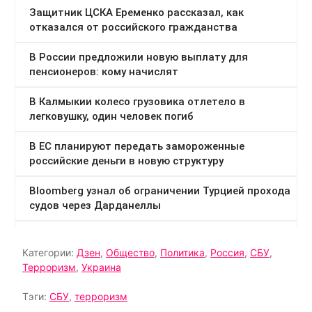
Категории:
Дзен
,
Общество
,
Политика
,
Россия
,
СБУ
,
Терроризм
,
Украина
Тэги:
СБУ
,
терроризм