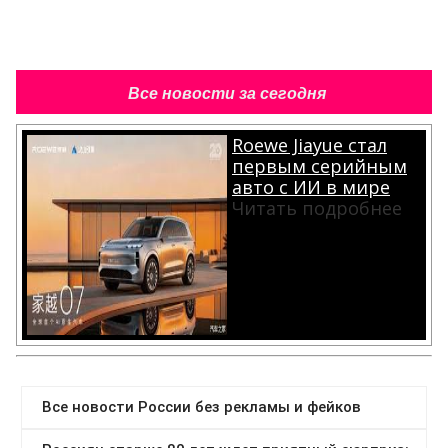
Все новости за сегодня
Roewe Jiayue стал
первым серийным
авто с ИИ в мире
Читать подробнее