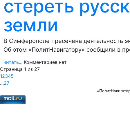
стереть русс
земли
В Симферополе пресечена деятельность эк
Об этом «ПолитНавигатору» сообщили в п
читать...
Комментариев нет
Страница 1 из 27
1
2
3
4
5
…
27
«ПолитНавигатор