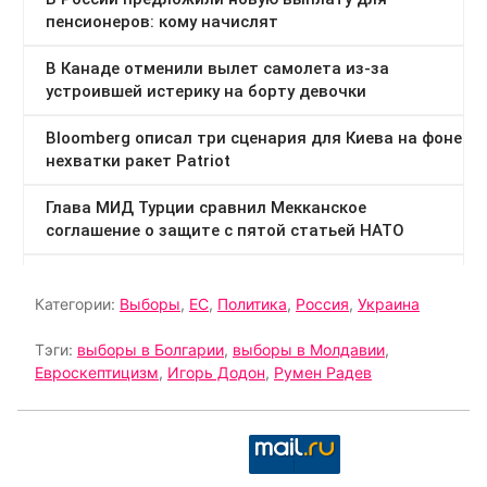
Категории:
Выборы
,
ЕС
,
Политика
,
Россия
,
Украина
Тэги:
выборы в Болгарии
,
выборы в Молдавии
,
Евроскептицизм
,
Игорь Додон
,
Румен Радев