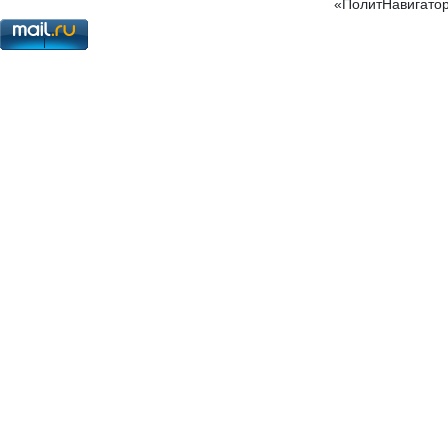
«ПолитНавигатор