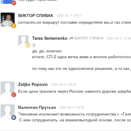
ВИКТОР СПИВАК
2024.06.11 09:51
согласен,но маршрут поставки определяем мы,и газ стан
Taras Semenenko
ВИКТОР СПИВАК
2024.06.11 10:3
:)

да, да, конечно

кстати, СП-2 одна ветка жива и вполне работоспос
по тому как это не единоличное решение, а то как 
Zeljko Popovic
2024.06.11 08:49
Если цена транзита через Россию намного дороже азербай
Валентин Прутько
2024.06.11 08:45
"Чиновник исключает возможность сотрудничества с «Газп
 С кем сотрудничать, на взаимовыгодной основе, после 