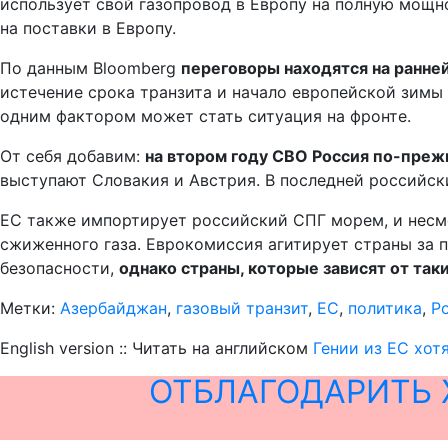
использует свой газопровод в Европу на полную мощн
на поставки в Европу.
По данным Bloomberg
переговоры находятся на ранней
истечение срока транзита и начало европейской зимы 
одним фактором может стать ситуация на фронте.
От себя добавим:
на втором году СВО Россия по-прежн
выступают Словакия и Австрия. В последней российск
ЕС также импортирует российский СПГ морем, и несмот
сжиженного газа. Еврокомиссия агитирует страны за п
безопасности,
однако страны, которые зависят от так
Метки:
Азербайджан
,
газовый транзит
,
ЕС
,
политика
,
Р
English version :: Читать на английском
Гении из ЕС хот
ОТБЛАГОДАРИТЬ 