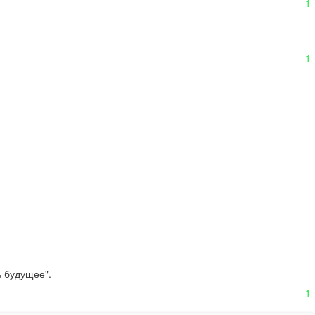
1
1
 будущее".

1