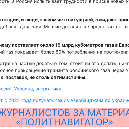
ость, а Россия испытывает трудности в поиске новых 
 стадии, и люди, знакомые с ситуацией, ожидают прин
добавят давления. Многие детали еще предстоит соглас
ему поставляет около 15 млрд кубометров газа в Евро
ий газ покрывает более 80% потребления на протяжени
ря на частые дебаты о том, стоит ли это делать, ник
олное прекращение транзита российского газа через Ук
их поставок, не столь оптимистичны.
оссия
,
Украина
,
энергетика
ят с 2025 года получать газ из Азербайджана по украи
ЖУРНАЛИСТОВ ЗА МАТЕРИ
«ПОЛИТНАВИГАТОР»