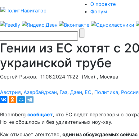
О проекте
Форум
Гении из ЕС хотят с 2
украинской трубе
Сергей Рыжов.
11.06.2024 11:22
(Мск) , Москва
Австрия
,
Азербайджан
,
Газ
,
Дзен
,
ЕС
,
Политика
,
Россия
Bloomberg
сообщает
, что ЕС ведет переговоры о сохр
Но не обошлось и без удивительных ноу-хау.
Как отмечает агентство,
один из обсуждаемых сейчас 