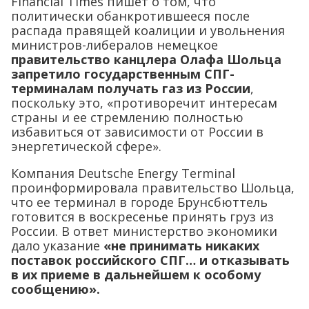
Financial Times пишет о том, что
политически обанкротившееся после
распада правящей коалиции и увольнения
министров-либералов немецкое
правительство канцлера Олафа Шольца
запретило государственным СПГ-
терминалам получать газ из России
,
поскольку это, «противоречит интересам
страны и ее стремлению полностью
избавиться от зависимости от России в
энергетической сфере».
Компания Deutsche Energy Terminal
проинформировала правительство Шольца,
что ее терминал в городе Брунсбюттель
готовится в воскресенье принять груз из
России. В ответ министерство экономики
дало указание
«не принимать никаких
поставок российского СПГ… и отказывать
в их приеме в дальнейшем к особому
сообщению».