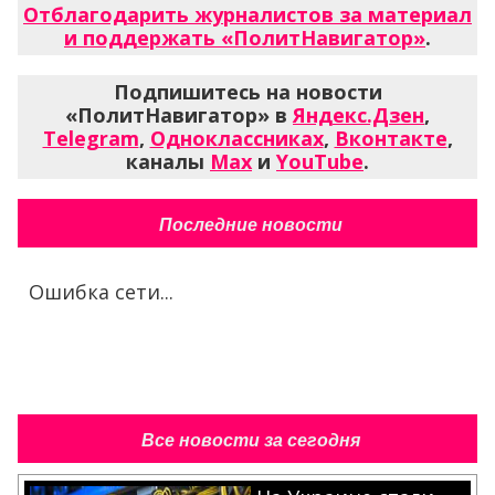
Отблагодарить журналистов за материал
и поддержать «ПолитНавигатор»
.
Подпишитесь на новости
«ПолитНавигатор» в
Яндекс.Дзен
,
Telegram
,
Одноклассниках
,
Вконтакте
,
каналы
Max
и
YouTube
.
Последние новости
Ошибка сети...
Все новости за сегодня