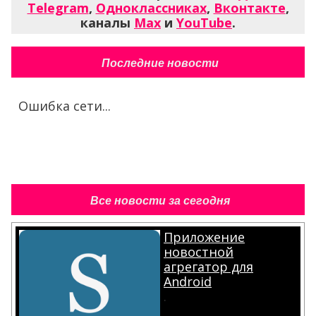
Telegram
,
Одноклассниках
,
Вконтакте
,
каналы
Max
и
YouTube
.
Последние новости
Ошибка сети...
Все новости за сегодня
Приложение
новостной
агрегатор для
Android
.