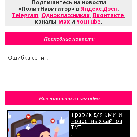
Подпишитесь на новости
«ПолитНавигатор» в
Яндекс.Дзен
,
Telegram
,
Одноклассниках
,
Вконтакте
,
каналы
Max
и
YouTube
.
Последние новости
Ошибка сети...
Все новости за сегодня
Трафик для СМИ и
новостных сайтов
ТУТ
.