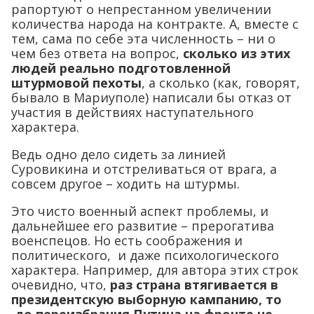
рапортуют о непрестанном увеличении
количества народа на контракте. А, вместе с
тем, сама по себе эта численность – ни о
чем без ответа на вопрос,
сколько из этих
людей реально подготовленной
штурмовой пехоты
, а сколько (как, говорят,
бывало в Мариуполе) написали бы отказ от
участия в действиях наступательного
характера.
Ведь одно дело сидеть за линией
Суровикина и отстреливаться от врага, а
совсем другое – ходить на штурмы.
Это чисто военный аспект проблемы, и
дальнейшее его развитие – прерогатива
военспецов. Но есть соображения и
политического, и даже психологического
характера. Например, для автора этих строк
очевидно, что,
раз страна втягивается в
президентскую выборную кампанию, то
до переизбрания Путина на фронте не