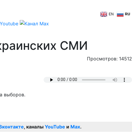
EN
RU
украинских СМИ
Просмотров: 14512
а выборов.
Вконтакте
, каналы
YouTube
и
Max
.