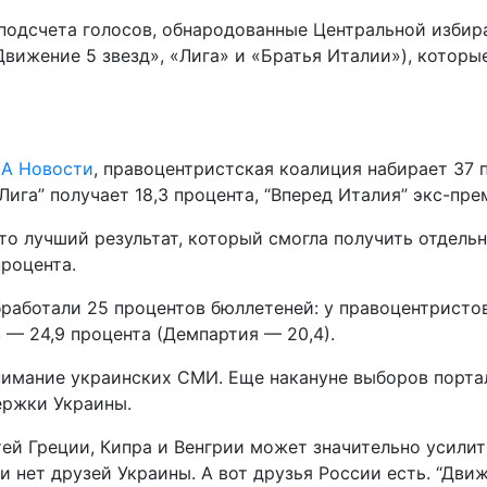
подсчета голосов, обнародованные Центральной избир
«Движение 5 звезд», «Лига» и «Братья Италии»), кото
А Новости
, правоцентристская коалиция набирает 37 
ига” получает 18,3 процента, “Вперед Италия” экс-пре
это лучший результат, который смогла получить отдель
роцента.
ботали 25 процентов бюллетеней: у правоцентристов 36
 — 24,9 процента (Демпартия — 20,4).
имание украинских СМИ. Еще накануне выборов портал 
ержки Украины.
ей Греции, Кипра и Венгрии может значительно усилит
и нет друзей Украины. А вот друзья России есть. “Дви