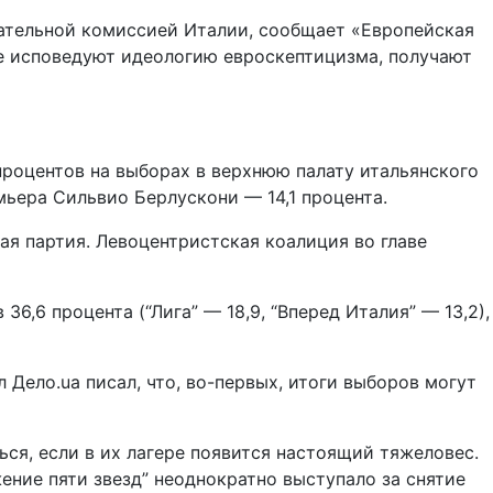
ательной комиссией Италии, сообщает «Европейская
рые исповедуют идеологию евроскептицизма, получают
процентов на выборах в верхнюю палату итальянского
мьера Сильвио Берлускони — 14,1 процента.
ная партия. Левоцентристская коалиция во главе
,6 процента (“Лига” — 18,9, “Вперед Италия” — 13,2),
Дело.ua писал, что, во-первых, итоги выборов могут
ься, если в их лагере появится настоящий тяжеловес.
жение пяти звезд” неоднократно выступало за снятие