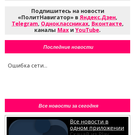
Подпишитесь на новости
«ПолитНавигатор» в
Яндекс.Дзен
,
Telegram
,
Одноклассниках
,
Вконтакте
,
каналы
Max
и
YouTube
.
Последние новости
Ошибка сети...
Все новости за сегодня
Все новости в
одном приложении
Скачай из Play