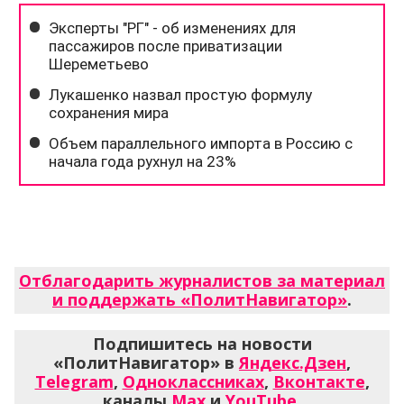
Отблагодарить журналистов за материал
и поддержать «ПолитНавигатор»
.
Подпишитесь на новости
«ПолитНавигатор» в
Яндекс.Дзен
,
Telegram
,
Одноклассниках
,
Вконтакте
,
каналы
Max
и
YouTube
.