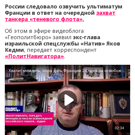
России следовало озвучить ультиматум
Франции в ответ на очередной
захват
танкера «теневого флота».
Об этом в эфире видеоблога
«Геополитбюро» заявил
экс-глава
израильской спецслужбы «Натив» Яков
Кедми
, передает корреспондент
«ПолитНавигатора»
.