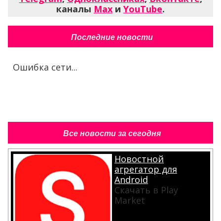
каналы
Max
и
YouTube
.
Последние новости
Ошибка сети...
Все новости за сегодня
Новостной
агрегатор для
Android
Скачать в Play
Market