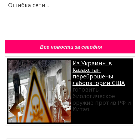
Ошибка сети...
Все новости за сегодня
Из Украины в
Казахстан
переброшены
лаборатории США
готовить
биологическое
оружие против РФ и
Китая