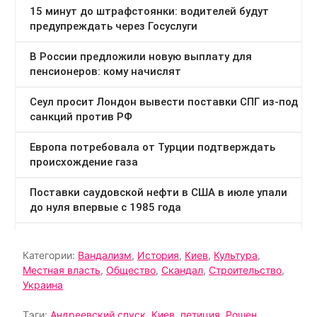
Категории:
Вандализм
,
История
,
Киев
,
Культура
,
Местная власть
,
Общество
,
Скандал
,
Строительство
,
Украина
Тэги:
Андреевский спуск
,
Киев
,
петиция
,
Рошен
,