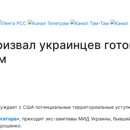
извал украинцев гото
м
бсуждает с США потенциальные территориальные уступк
гатора»
, приходит экс-замглавы МИД Украины, бывши
орошенко.