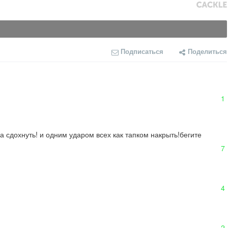
Подписаться
Поделиться
1
сдохнуть! и одним ударом всех как тапком накрыть!бегите 
7
4
2