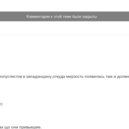
Комментарии к этой теме были закрыты
пуглистов в западэнщину,откуда мерзость появилась там и должна 
!!
ак що они привыкшие.