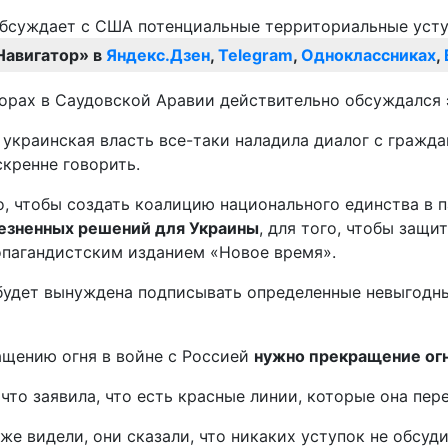
Навигатор» в
Яндекс.Дзен
,
Telegram
,
Одноклассниках
,
орах в Саудовской Аравии действительно обсуждался э
бы украинская власть все-таки наладила диалог с граж
скренне говорить.
о, чтобы создать коалицию национального единства в п
лезненных решений для Украины
, для того, чтобы защи
опагандистским изданием «Новое время».
а будет вынуждена подписывать определенные невыгодн
ращению огня в войне с Россией
нужно прекращение огн
что заявила, что есть красные линии, которые она пере
 же видели, они сказали, что никаких уступок не обсу