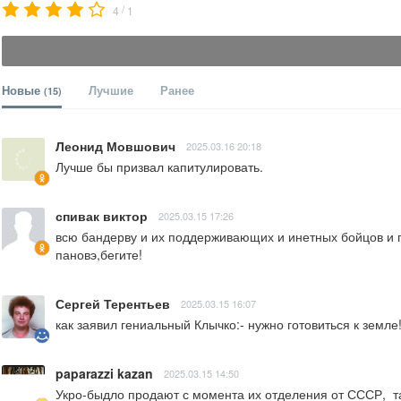
/
4
1
Новые
Лучшие
Ранее
(15)
Леонид Мовшович
2025.03.16 20:18
Лучше бы призвал капитулировать.
спивак виктор
2025.03.15 17:26
всю бандерву и их поддерживающих и инетных бойцов и по
пановэ,бегите!
Сергей Терентьев
2025.03.15 16:07
как заявил гениальный Клычко:- нужно готовиться к земле!
paparazzi kazan
2025.03.15 14:50
Укро-быдло продают с момента их отделения от СССР,  т