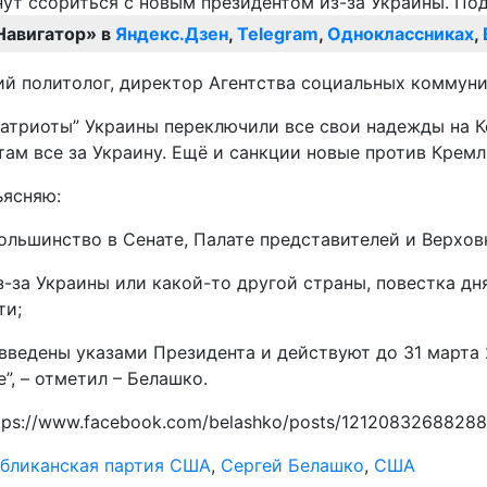
Навигатор» в
Яндекс.Дзен
,
Telegram
,
Одноклассниках
,
кий политолог, директор Агентства социальных коммун
патриоты” Украины переключили все свои надежды на К
 там все за Украину. Ещё и санкции новые против Кремл
ъясняю:
большинство в Сенате, Палате представителей и Верхов
за Украины или какой-то другой страны, повестка дня
ти;
введены указами Президента и действуют до 31 марта 
”, – отметил – Белашко.
tps://www.facebook.com/belashko/posts/1212083268828
убликанская партия США
,
Сергей Белашко
,
США