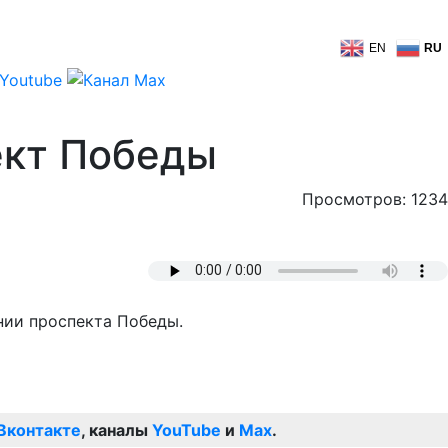
EN
RU
ект Победы
Просмотров: 1234
нии проспекта Победы.
Вконтакте
, каналы
YouTube
и
Max
.