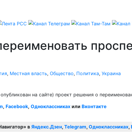
 переименовать просп
тия
,
Местная власть
,
Общество
,
Политика
,
Украина
 опубликован на сайте) проект решения о переименова
am
,
Facebook
,
Одноклассниках
или
Вконтакте
Навигатор» в
Яндекс.Дзен
,
Telegram
,
Одноклассниках
,