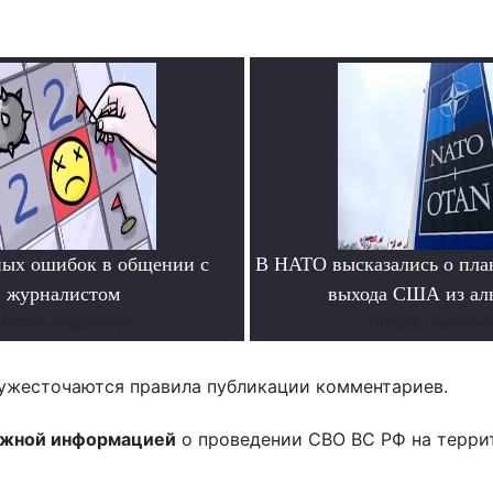
ных ошибок в общении с
В НАТО высказались о пла
журналистом
выхода США из ал
Читать подробнее
Читать поробне
ужесточаются правила публикации комментариев.
ожной информацией
о проведении СВО ВС РФ на терри