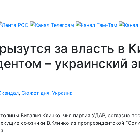
рызутся за власть в К
ентом – украинский э
Скандал
,
Сюжет дня
,
Украина
толицы Виталия Кличко, чья партия УДАР, согласно по
текущие союзники В.Кличко из пропрезидентской “Соли
а.