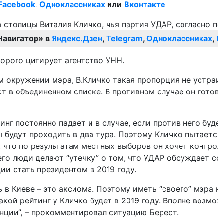
Facebook
,
Одноклассниках
или
Вконтакте
Навигатор» в
Яндекс.Дзен
,
Telegram
,
Одноклассниках
,
торого цитирует агентство УНН.
м окружении мэра, В.Кличко такая пропорция не устра
 в объединенном списке. В противном случае он готов
инг постоянно падает и в случае, если против него бу
ы будут проходить в два тура. Поэтому Кличко пытаетс
что по результатам местных выборов он хочет контрол
его люди делают “утечку” о том, что УДАР обсуждает 
ии стать президентом в 2019 году.
 в Киеве – это аксиома. Поэтому иметь “своего” мэра
акой рейтинг у Кличко будет в 2019 году. Вполне возм
нции”, – прокомментировал ситуацию Берест.