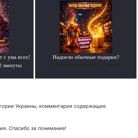
т с ума всех!
Надоели обычные подарки?
 2 минуты
Создай песню онлайн за 5 минут
тории Украины, комментарии содержащие
ния.
Спасибо за понимание!