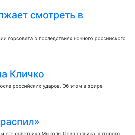
лжает смотреть в
ии горсовета о последствиях ночного российского
на Кличко
осле российских ударов. Об этом в эфире
«распил»
о и его советника Мыколы Поворозника, которого