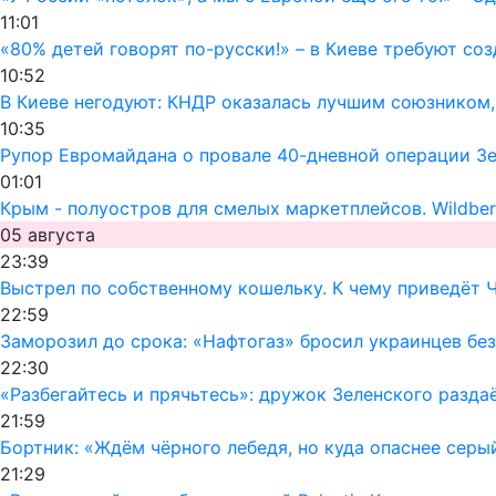
11:01
«80% детей говорят по-русски!» – в Киеве требуют со
10:52
В Киеве негодуют: КНДР оказалась лучшим союзником
10:35
Рупор Евромайдана о провале 40-дневной операции Зел
01:01
Крым - полуостров для смелых маркетплейсов. Wildber
05 августа
23:39
Выстрел по собственному кошельку. К чему приведёт 
22:59
Заморозил до срока: «Нафтогаз» бросил украинцев без
22:30
«Разбегайтесь и прячьтесь»: дружок Зеленского раздаё
21:59
Бортник: «Ждём чёрного лебедя, но куда опаснее серы
21:29