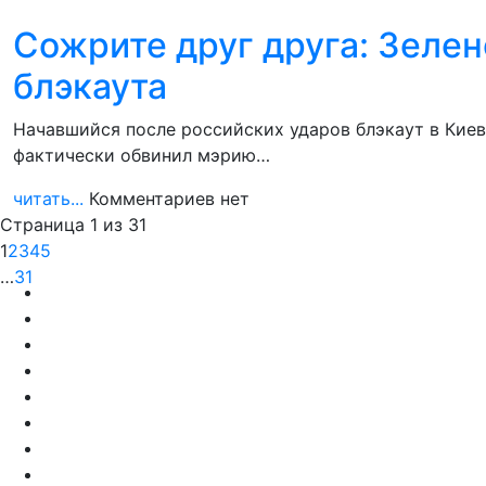
Сожрите друг друга: Зелен
блэкаута
Начавшийся после российских ударов блэкаут в Кие
фактически обвинил мэрию…
читать...
Комментариев нет
Страница 1 из 31
1
2
3
4
5
…
31