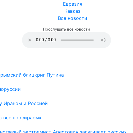
Евразия
Кавказ
Все новости
Прослушать все новости
 Крымский блицкриг Путина
лоруссии
у Ираном и Россией
о все просираем»
Одноглазый экстремист Арестович запугивает русских