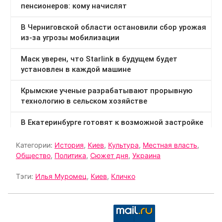
Категории:
История
,
Киев
,
Культура
,
Местная власть
,
Общество
,
Политика
,
Сюжет дня
,
Украина
Тэги:
Илья Муромец
,
Киев
,
Кличко