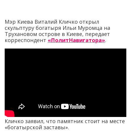
Мэр Киева Виталий Кличко открыл
скульптуру богатыря Ильи Муромца на
Трухановом острове в Киеве, передает
корреспондент
«ПолитНавигатора»
.
Кличко заявил, что памятник стоит на месте
«богатырской заставы».