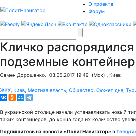
О проекте
Форум
Кличко распорядился
подземные контейнеры
Семен Дорошенко.
03.05.2017 19:49
(Мск) , Киев
ЖКХ
,
Киев
,
Местная власть
,
Общество
,
Сюжет дня
,
Тур
В украинской столице начали устанавливать новый ти
таких контейнеров, до конца года их количество увели
Подпишитесь на новости «ПолитНавигатор» в
Telegr