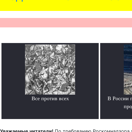
Все против всех
В России 
.
про
Уважаемые читатели!
По требованию Роскомнадзора 