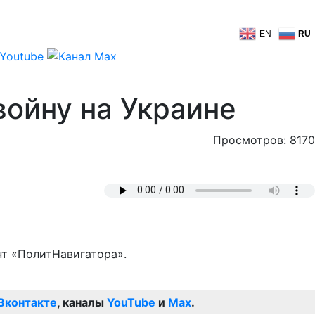
EN
RU
войну на Украине
Просмотров: 8170
нт «ПолитНавигатора».
Вконтакте
, каналы
YouTube
и
Max
.