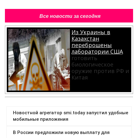
Все новости за сегодня
Из Украины в
Казахстан
переброшены
лаборатории США
готовить
биологическое
оружие против РФ и
Китая