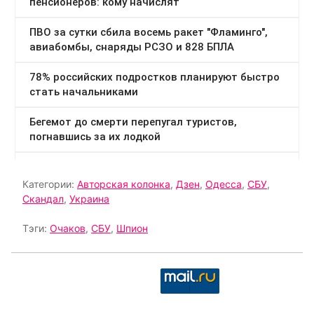
Категории:
Авторская колонка
,
Дзен
,
Одесса
,
СБУ
,
Скандал
,
Украина
Тэги:
Очаков
,
СБУ
,
Шпион