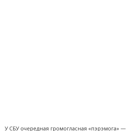
У СБУ очередная громогласная «пэрэмога» —