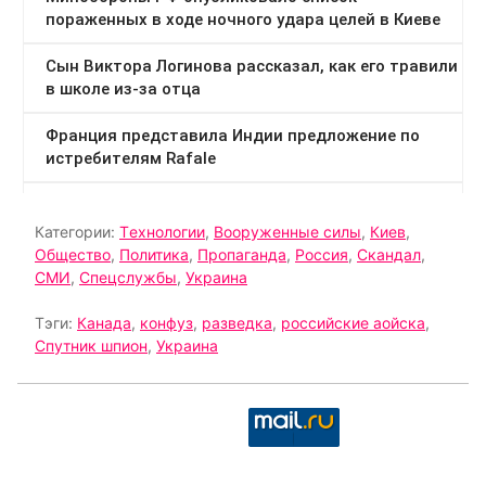
Категории:
Tехнологии
,
Вооруженные силы
,
Киев
,
Общество
,
Политика
,
Пропаганда
,
Россия
,
Скандал
,
СМИ
,
Спецслужбы
,
Украина
Тэги:
Канада
,
конфуз
,
разведка
,
российские аойска
,
Спутник шпион
,
Украина