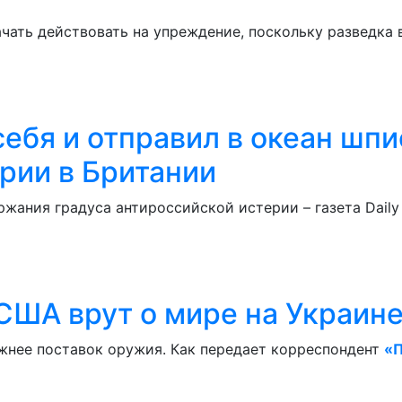
ачать действовать на упреждение, поскольку разведка 
себя и отправил в океан шпи
рии в Британии
ржания градуса антироссийской истерии – газета Dail
 США врут о мире на Украин
жнее поставок оружия. Как передает корреспондент
«П