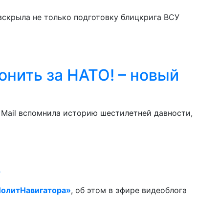
вскрыла не только подготовку блицкрига ВСУ
онить за НАТО! – новый
y Mail вспомнила историю шестилетней давности,
е
олитНавигатора»
, об этом в эфире видеоблога