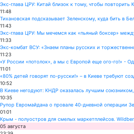
Экс-глава ЦРУ: Китай близок к тому, чтобы повторить
11:48
Тихановская подсказывает Зеленскому, куда бить в Бе
11:43
Экс-глава ЦРУ: Мы мечемся как «пьяный боксер» межд
11:33
Экс-комбат ВСУ: «Знаем планы русских и торжественн
11:23
«У России «потолок», а мы с Европой еще ого-го!» - 
11:01
«80% детей говорят по-русски!» – в Киеве требуют со
10:52
В Киеве негодуют: КНДР оказалась лучшим союзником
10:35
Рупор Евромайдана о провале 40-дневной операции Зел
01:01
Крым - полуостров для смелых маркетплейсов. Wildber
05 августа
23:39