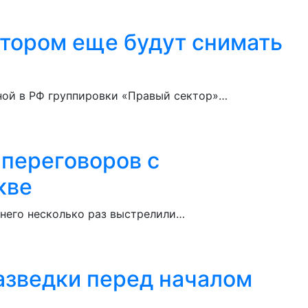
отором еще будут снимать
нной в РФ группировки «Правый сектор»…
 переговоров с
кве
 него несколько раз выстрелили…
разведки перед началом