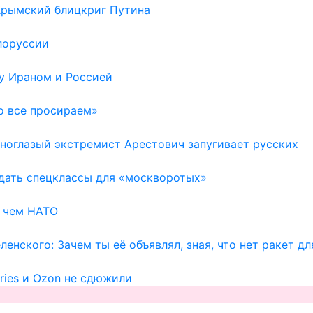
 Крымский блицкриг Путина
лоруссии
у Ираном и Россией
о все просираем»
Одноглазый экстремист Арестович запугивает русских
здать спецклассы для «москворотых»
, чем НАТО
енского: Зачем ты её объявлял, зная, что нет ракет д
ries и Ozon не сдюжили