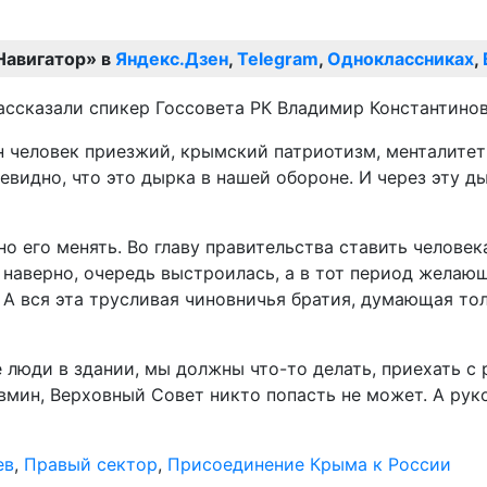
Навигатор» в
Яндекс.Дзен
,
Telegram
,
Одноклассниках
,
ассказали спикер Госсовета РК Владимир Константинов
н человек приезжий, крымский патриотизм, менталитет 
чевидно, что это дырка в нашей обороне. И через эту 
 его менять. Во главу правительства ставить человека
 наверно, очередь выстроилась, а в тот период желаю
А вся эта трусливая чиновничья братия, думающая тольк
 люди в здании, мы должны что-то делать, приехать с
Совмин, Верховный Совет никто попасть не может. А рук
ев
,
Правый сектор
,
Присоединение Крыма к России