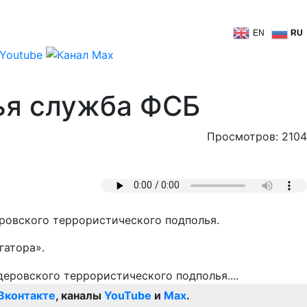
EN
RU
ья служба ФСБ
Просмотров: 2104
ровского террористического подполья.
гатора».
Вконтакте
, каналы
YouTube
и
Max
.