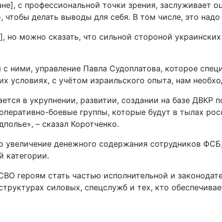
не], с профессиональной точки зрения, заслуживает о
, чтобы делать выводы для себя. В том числе, это надо
»], но можно сказать, что сильной стороной украински
 с ними, управление Павла Судоплатова, которое спец
их условиях, с учётом израильского опыта, нам необхо
ется в укрупнении, развитии, создании на базе ДВКР 
 оперативно-боевые группы, которые будут в тылах ро
полье», – сказал Коротченко.
мо увеличение денежного содержания сотрудников ФСБ
й категории.
СВО героям стать частью исполнительной и законодате
структурах силовых, спецслужб и тех, кто обеспечивае