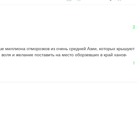
2
ше миллиона отморозков из очень средней Азии, которых крышуют 
воля и желание поставить на место оборзевших в край ханов-
1