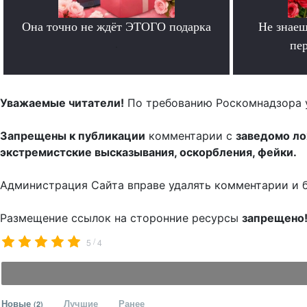
Она точно не ждёт ЭТОГО подарка
Не знаеш
.
пе
Уважаемые читатели!
По требованию Роскомнадзора 
Запрещены к публикации
комментарии с
заведомо л
экстремистские высказывания, оскорбления, фейки.
Администрация Сайта вправе удалять комментарии и 
Размещение ссылок на сторонние ресурсы
запрещено
/
5
4
Новые
Лучшие
Ранее
(2)