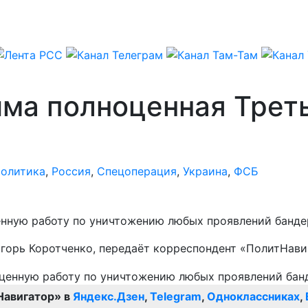
има полноценная Трет
олитика
,
Россия
,
Спецоперация
,
Украина
,
ФСБ
нную работу по уничтожению любых проявлений банде
Игорь Коротченко, передаёт корреспондент «ПолитНави
Навигатор» в
Яндекс.Дзен
,
Telegram
,
Одноклассниках
,