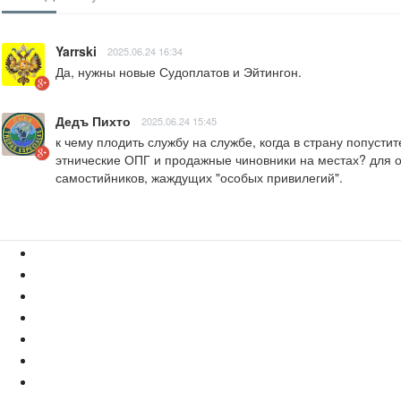
Yarrski
2025.06.24 16:34
Да, нужны новые Судоплатов и Эйтингон.
Дедъ Пихто
2025.06.24 15:45
к чему плодить службу на службе, когда в страну попус
этнические ОПГ и продажные чиновники на местах? для о
самостийников, жаждущих "особых привилегий".