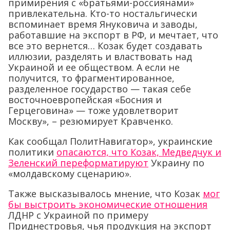
примирения с «братьями-россиянами»
привлекательна. Кто-то ностальгически
вспоминает время Януковича и заводы,
работавшие на экспорт в РФ, и мечтает, что
все это вернется… Козак будет создавать
иллюзии, разделять и властвовать над
Украиной и ее обществом. А если не
получится, то фрагментированное,
разделенное государство — такая себе
восточноевропейская «Босния и
Герцеговина» — тоже удовлетворит
Москву», – резюмирует Кравченко.
Как сообщал ПолитНавигатор», украинские
политики
опасаются, что Козак, Медведчук и
Зеленский переформатируют
Украину по
«молдавскому сценарию».
Также высказывалось мнение, что Козак
мог
бы выстроить экономические отношения
ЛДНР с Украиной по примеру
Приднестровья, чья продукция на экспорт