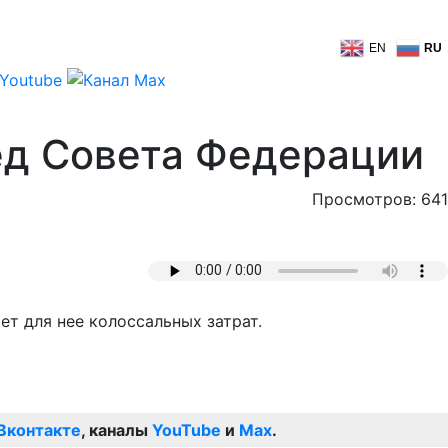
EN
RU
ед Совета Федерации
Просмотров: 641
т для нее колоссальных затрат.
Вконтакте
, каналы
YouTube
и
Max
.