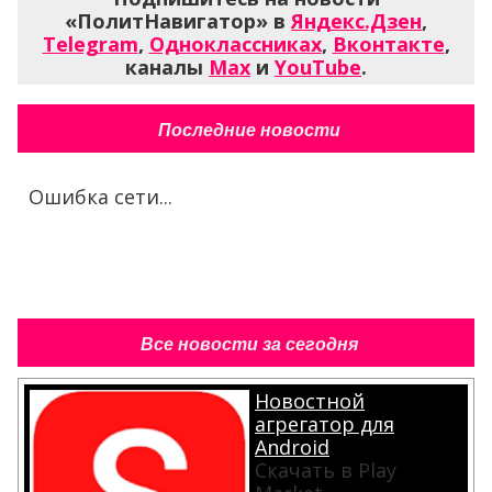
«ПолитНавигатор» в
Яндекс.Дзен
,
Telegram
,
Одноклассниках
,
Вконтакте
,
каналы
Max
и
YouTube
.
Последние новости
Ошибка сети...
Все новости за сегодня
Новостной
агрегатор для
Android
Скачать в Play